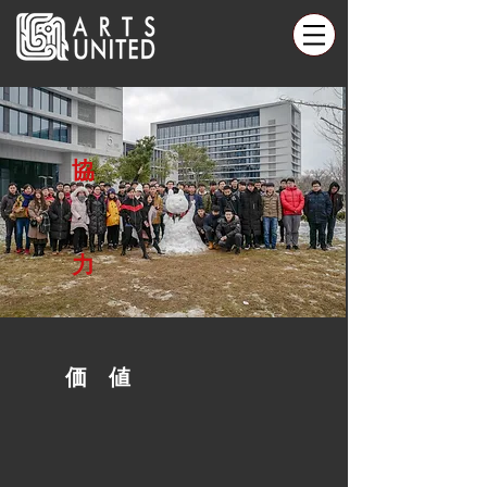
協
力
価 値