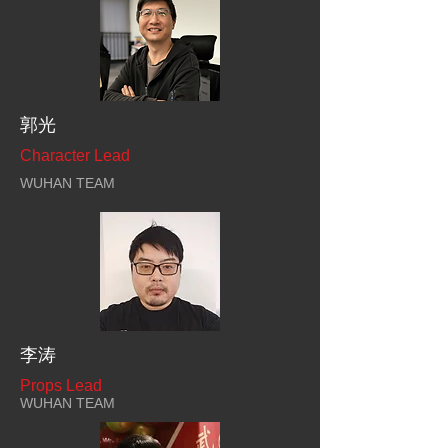
郭光
Character Lead
WUHAN TEAM
李涛
Props Lead
WUHAN TEAM