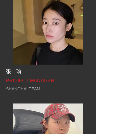
張 瑜
PROJECT MANAGER
SHANGHAI TEAM